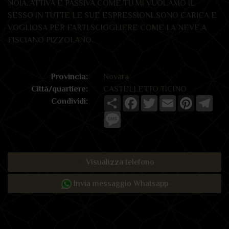
NOIA..ATTIVA E PASSIVA COME TU MI VUOI..AMO IL
SESSO IN TUTTE LE SUE ESPRESSIONI..SONO CARICA E
VOGLIOSA PER FARTI SCIOGLIERE COME LA NEVE.A
FISCIANO PIZZOLANO.
Provincia:
Novara
Città/quartiere:
CASTELLETTO TICINO
Share
Facebook
Twitter
Email
Pinterest
Tele
Condividi:
Message
Visualizza telefono
Invia messaggio Whatsapp