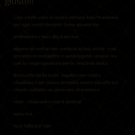
giusto!!
Ciao a tutti sono la vostra Adriana Italo/brasiliana
per ogni vostri desideri. Sono amante dei
preliminare e baci alla francese.
appena mi vedrai non crederai ai tuoi occhi , e mi
presento in mutandine e autoreggenti se vuoi, ma
con la verga sguainata per te. una troia unica
Ricevo fin tarda notte. Aspetto una vostra
chiamata, e per nosso incontro essere piu efficaci
chiedo soltanto un preavviso di mezzora.
vieni , chiamami e non ti pentirai
sono tua
baci dalla tua Vale