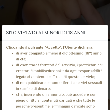
SITO VIETATO AI MINORI DI 18 ANNI
Cliccando il pulsante “Accetto”, l’Utente dichiara:
di aver compiuto almeno il diciottesimo (18°) anno
di età;
di esonerare i fornitori del servizio, i proprietari ed i
creatori di nobiliseduzioni.it da ogni responsabilità
legata ai contenuti e all’uso di questo servizio;
di non pubblicare annunci riferiti a servizi sessuali
in cambio di denaro;
che, inserendo un annuncio, può accedere con
pieno diritto ai contenuti caricati e che tutte le
persone presenti nelle immagini caricate sono