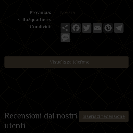
Provincia:
Novara
Città/quartiere:
Share
Facebook
Twitter
Email
Pinterest
Tele
Condividi:
Message
Visualizza telefono
Recensioni dai nostri
Inserisci recensione
utenti