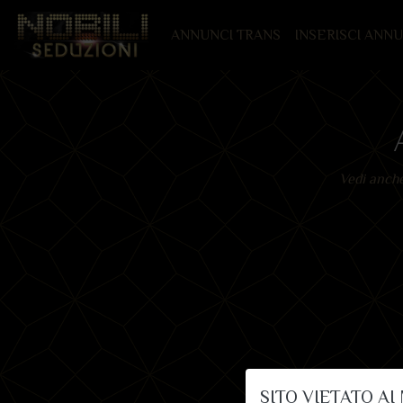
(CURRENT)
ANNUNCI TRANS
INSERISCI ANN
Vedi anch
SITO VIETATO AI 