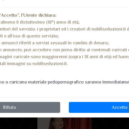
“Accetto”, l’Utente dichiara:
almeno il diciottesimo (18°) anno di età;
nitori del servizio, i proprietari ed i creatori di nobiliseduzioni.it
i e all’uso di questo servizio;
 annunci riferiti a servizi sessuali in cambio di denaro;
 annuncio, può accedere con pieno diritto ai contenuti caricati 
magini caricate sono maggiorenni (sopra i 18 anni di età) ed han
tali immagini su nobiliseduzioni.it.
Jessica Trans
ano o caricano materiale pedopornografico saranno immediatamen
Località non verificata recentemente
Rifiuto
Accetto