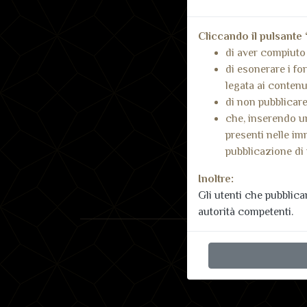
Cliccando il pulsante 
di aver compiuto 
di esonerare i for
legata ai contenut
di non pubblicare
che, inserendo un
presenti nelle im
pubblicazione di 
Inoltre:
Gli utenti che pubblic
autorità competenti.