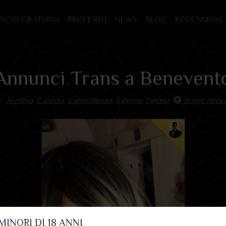
UNCIO GRATUITO
PREFERITI
NEWS
BLOG
RECENSIONI
Annunci Trans a Benevent
e:
Avellino
,
Caserta
,
Campobasso
,
Salerno
,
Isernia
.
Scegli nuova
MINORI DI 18 ANNI