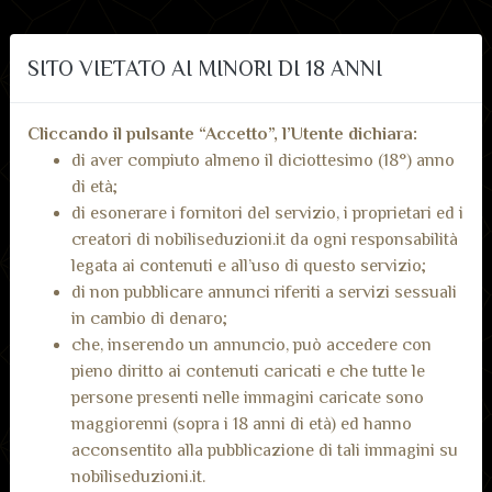
SITO VIETATO AI MINORI DI 18 ANNI
Cerca Trans per regione:
Cliccando il pulsante “Accetto”, l’Utente dichiara:
di aver compiuto almeno il diciottesimo (18°) anno
di età;
di esonerare i fornitori del servizio, i proprietari ed i
Val d'Aosta
creatori di nobiliseduzioni.it da ogni responsabilità
legata ai contenuti e all’uso di questo servizio;
di non pubblicare annunci riferiti a servizi sessuali
Piemonte
in cambio di denaro;
che, inserendo un annuncio, può accedere con
pieno diritto ai contenuti caricati e che tutte le
persone presenti nelle immagini caricate sono
Lombardia
maggiorenni (sopra i 18 anni di età) ed hanno
acconsentito alla pubblicazione di tali immagini su
nobiliseduzioni.it.