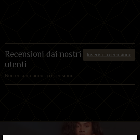
Recensioni dai nostri
Inserisci recensione
utenti
Non ci sono ancora recensioni.