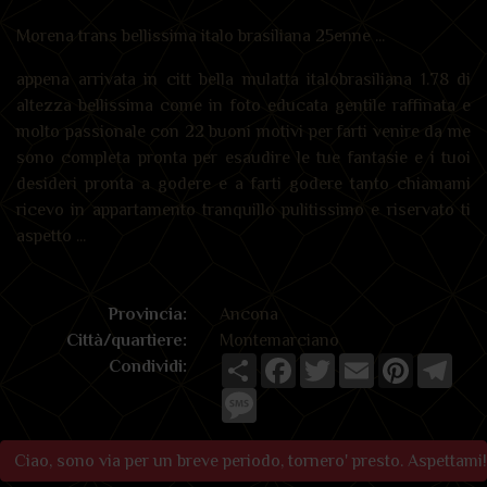
Morena trans bellissima italo brasiliana 25enne ...
appena arrivata in citt bella mulatta italobrasiliana 1.78 di
altezza bellissima come in foto educata gentile raffinata e
molto passionale con 22 buoni motivi per farti venire da me
sono completa pronta per esaudire le tue fantasie e i tuoi
desideri pronta a godere e a farti godere tanto chiamami
ricevo in appartamento tranquillo pulitissimo e riservato ti
aspetto ...
Provincia:
Ancona
Città/quartiere:
Montemarciano
Share
Facebook
Twitter
Email
Pinterest
Tele
Condividi:
Message
Ciao, sono via per un breve periodo, tornero' presto. Aspettami!